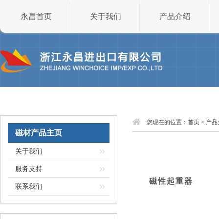
永昌首页
关于我们
产品介绍
您现在的位置：
首页
>
产品
磁材产品主页
关于我们
服务支持
磁性起重器
联系我们